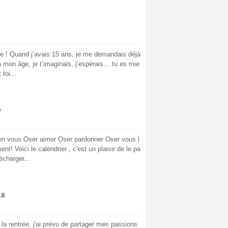
lle ! Quand j’avais 15 ans, je me demandais déjà
t à mon âge, je t’imaginais, j’espérais… tu es mie
toi...
9
en vous Oser aimer Oser pardonner Oser vous l
! Voici le calendrier , c'est un plaisir de le pa
charger...
18
la rentrée, j'ai prévu de partager mes passions