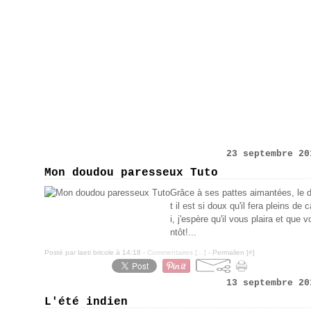
23 septembre 20
Mon doudou paresseux Tuto
Grâce à ses pattes aimantées, le
t il est si doux qu'il fera pleins de 
i, j'espère qu'il vous plaira et que
ntôt!...
Posté par laeti bricole à 14:18 -
Commentaires [
…
]
- Permalien [
#
]
13 septembre 20
L'été indien