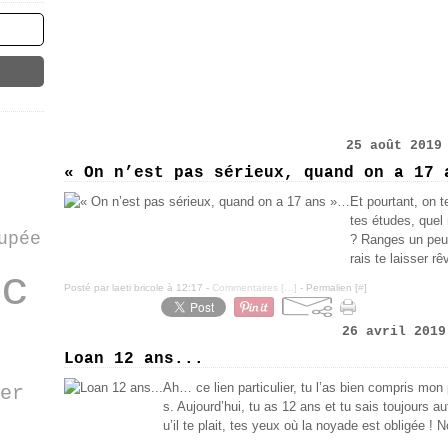
25 août 2019
« On n’est pas sérieux, quand on a 17 
Et pourtant, on 
tes études, quel
upée
? Ranges un peu 
rais te laisser r
ac
Posté par laeti bricole à 12:17 -
Commentaires [
…
]
- Permalien [
#
]
26 avril 2019
Loan 12 ans...
Ah… ce lien particulier, tu l’as bien compris mon
er
s. Aujourd’hui, tu as 12 ans et tu sais toujours a
u’il te plait, tes yeux où la noyade est obligée ! 