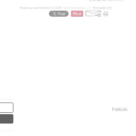
Posté par laeti bricole à 13:20 -
Commentaires [
…
]
- Permalien [
#
]
Publicité