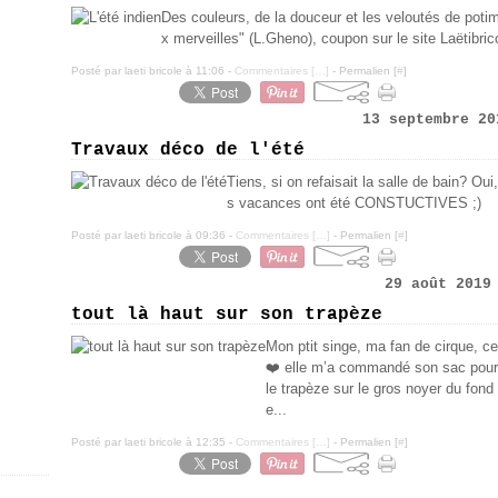
Des couleurs, de la douceur et les veloutés de potim
x merveilles" (L.Gheno), coupon sur le site Laëtibric
Posté par laeti bricole à 11:06 -
Commentaires [
…
]
- Permalien [
#
]
13 septembre 20
Travaux déco de l'été
Tiens, si on refaisait la salle de bain? Oui,
s vacances ont été CONSTUCTIVES ;)
Posté par laeti bricole à 09:36 -
Commentaires [
…
]
- Permalien [
#
]
29 août 2019
tout là haut sur son trapèze
Mon ptit singe, ma fan de cirque, cel
❤️ elle m’a commandé son sac pour 
le trapèze sur le gros noyer du fond 
e...
Posté par laeti bricole à 12:35 -
Commentaires [
…
]
- Permalien [
#
]