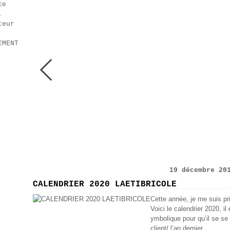
ce
.
teur
EMENT
19 décembre 20
CALENDRIER 2020 LAETIBRICOLE
Cette année, je me suis pris
Voici le calendrier 2020, il
ymbolique pour qu’il se s
client( l’an dernier...