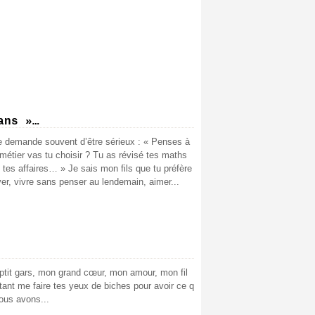
ans »…
te demande souvent d’être sérieux : « Penses à
 métier vas tu choisir ? Tu as révisé tes maths
tes affaires… » Je sais mon fils que tu préfère
êver, vivre sans penser au lendemain, aimer...
 ptit gars, mon grand cœur, mon amour, mon fil
utant me faire tes yeux de biches pour avoir ce q
Nous avons...