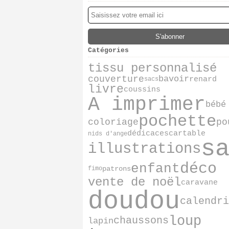
Catégories
tissu personnalisé
couverture
bavoir
renard
sacs
livre
coussins
A imprimer
bébé
pochette
coloriage
po
dédicaces
cartable
nids d'ange
s
illustrations
déco
enfant
patrons
fimo
vente de noël
caravane
doudou
calendri
loup
chaussons
lapin