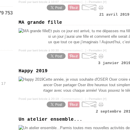
Posté par laeti bricole à 10:07 -
Commentaires [
…
]
- Permalien [
#
]
79 753
21 avril 2019
MA grande fille
Et puis ce jour est arrivé, tu me dépasses ma fi
si un jour j’aurai une fille et comment elle serai
ux que tout ce que j’imaginais ! Aujourd’hui, c’est 
Posté par laeti bricole à 00:30 -
Commentaires [
…
]
- Permalien [
#
]
3 janvier 201
Happy 2019
Cette année, je vous souhaite d'OSER Oser croire 
 17
ancer Oser partager Oser être heureux tout simplement
rtager avec vous chaque année! Vous pouvez le télé
Posté par laeti bricole à 20:19 -
Commentaires [
…
]
- Permalien [
#
]
2 septembre 20
Un atelier ensemble...
Parmis toutes mes nouvelles activités de 