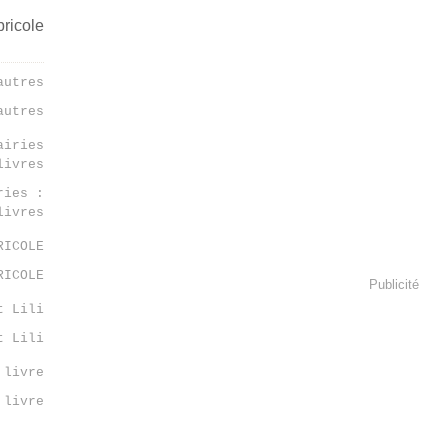
autres
ries :
livres
RICOLE
Publicité
t Lili
 livre