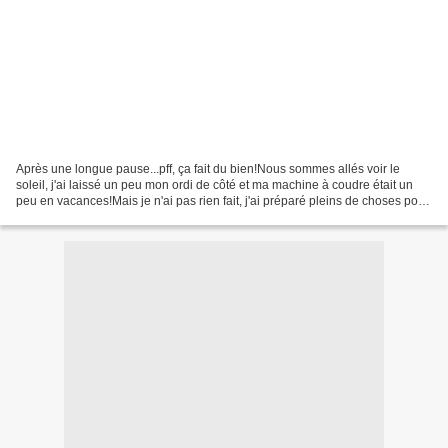
Après une longue pause...pff, ça fait du bien!Nous sommes allés voir le
soleil, j'ai laissé un peu mon ordi de côté et ma machine à coudre était un
peu en vacances!Mais je n'ai pas rien fait, j'ai préparé pleins de choses pour
vous bientôt!En attendant,...