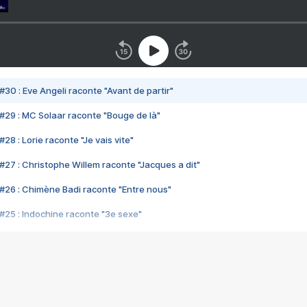
#30 : Eve Angeli raconte "Avant de partir"
#29 : MC Solaar raconte "Bouge de là"
28 : Lorie raconte "Je vais vite"
#27 : Christophe Willem raconte "Jacques a dit"
#26 : Chimène Badi raconte "Entre nous"
#25 : Indochine raconte "3e sexe"
#24 : Zaho raconte "C'est chelou"
#23 : Patrick Bruel raconte "Au café des délices"
#22 : Kyo raconte "Le chemin"