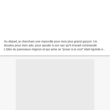
Au départ, je cherchais une mascotte pour mon plus grand garçon. Un
doudou pour mon ado, pour ajouter à son sac qu'il m'avait commandé.
L'idée du paresseux mignon et qui aime se "poser à la cool" était rigolote et
on a adhéré! En plus, avec ses longues...