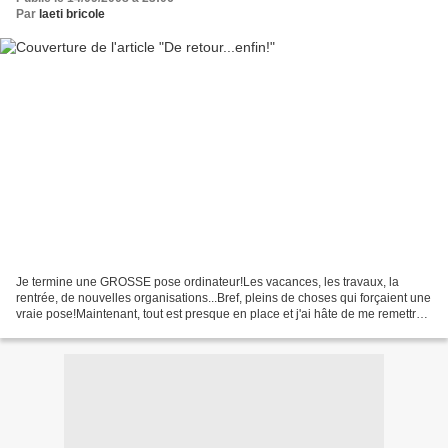
Par
laeti bricole
Je termine une GROSSE pose ordinateur!Les vacances, les travaux, la
rentrée, de nouvelles organisations...Bref, pleins de choses qui forçaient une
vraie pose!Maintenant, tout est presque en place et j'ai hâte de me remettre
à la couture!Je vais aussi...