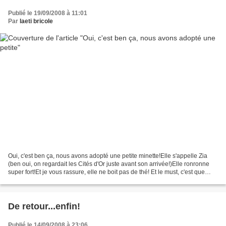
Publié le 19/09/2008 à 11:01
Par
laeti bricole
Oui, c'est ben ça, nous avons adopté une petite minette!Elle s'appelle Zia
(ben oui, on regardait les Cités d'Or juste avant son arrivée!)Elle ronronne
super fort!Et je vous rassure, elle ne boit pas de thé! Et le must, c'est que
même son collier a des...
De retour...enfin!
Publié le 14/09/2008 à 23:06