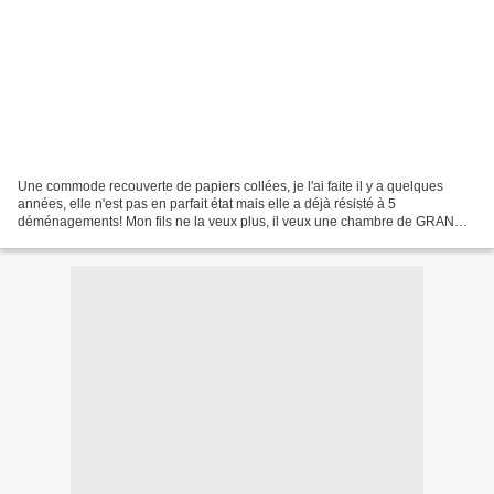
Une commode recouverte de papiers collées, je l'ai faite il y a quelques
années, elle n'est pas en parfait état mais elle a déjà résisté à 5
déménagements! Mon fils ne la veux plus, il veux une chambre de GRAND!
Bouh, je vais devoir recouvrir tout les...