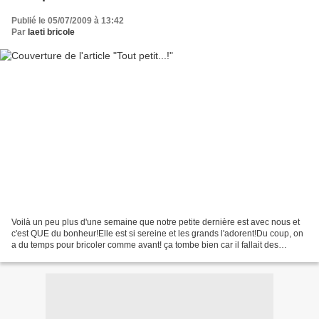
Publié le 05/07/2009 à 13:42
Par
laeti bricole
Voilà un peu plus d'une semaine que notre petite dernière est avec nous et
c'est QUE du bonheur!Elle est si sereine et les grands l'adorent!Du coup, on
a du temps pour bricoler comme avant! ça tombe bien car il fallait des
PETITES choses! En effet, ici,...