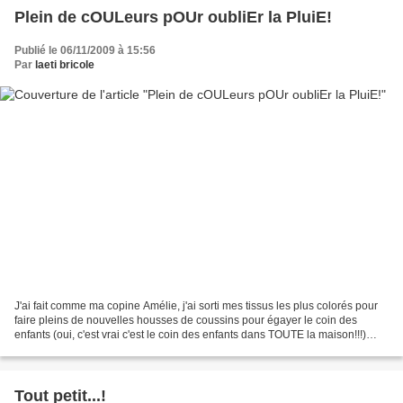
Plein de cOULeurs pOUr oubliEr la PluiE!
Publié le 06/11/2009 à 15:56
Par
laeti bricole
J'ai fait comme ma copine Amélie, j'ai sorti mes tissus les plus colorés pour
faire pleins de nouvelles housses de coussins pour égayer le coin des
enfants (oui, c'est vrai c'est le coin des enfants dans TOUTE la maison!!!)
Entre 2 création pour mon bouquins,...
Tout petit...!