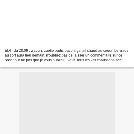
EDIT du 28.09 : waouh, quelle participation, ça fait chaud au coeur! Le tirage
au sort aura lieu demain, n'oubliez pas de laisser un commentaire sur ce
post pour ne pas que je vous oublie!!!! Voilà, tous les kits chaussons sont
prêts! Pour fêter cela,...