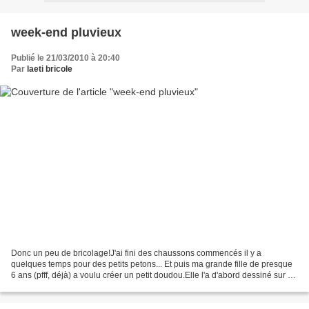
week-end pluvieux
Publié le 21/03/2010 à 20:40
Par
laeti bricole
Donc un peu de bricolage!J'ai fini des chaussons commencés il y a
quelques temps pour des petits petons... Et puis ma grande fille de presque
6 ans (pfff, déjà) a voulu créer un petit doudou.Elle l'a d'abord dessiné sur du
carton puis découpé et retracé...