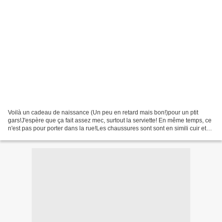
Voilà un cadeau de naissance (Un peu en retard mais bon!)pour un ptit
gars!J'espère que ça fait assez mec, surtout la serviette! En même temps, ce
n'est pas pour porter dans la rue!Les chaussures sont sont en simili cuir et
tissu coton pour l'intérieur....