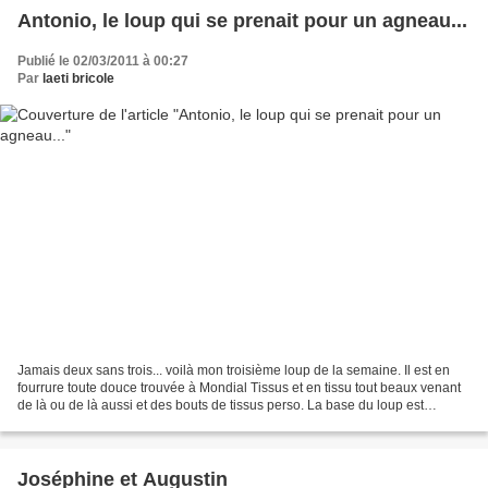
Antonio, le loup qui se prenait pour un agneau...
Publié le 02/03/2011 à 00:27
Par
laeti bricole
Jamais deux sans trois... voilà mon troisième loup de la semaine. Il est en
fourrure toute douce trouvée à Mondial Tissus et en tissu tout beaux venant
de là ou de là aussi et des bouts de tissus perso. La base du loup est
toujours la même et le patron...
Joséphine et Augustin