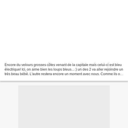
Encore du velours grosses côtes venant de la capitale mais celui-ci est bleu
électrique! Ici, on aime bien les loups bleus... :) un des 2 va aller rejoindre un
très beau bébé. L'autre restera encore un moment avec nous. Comme ils ont
un petit air british,...