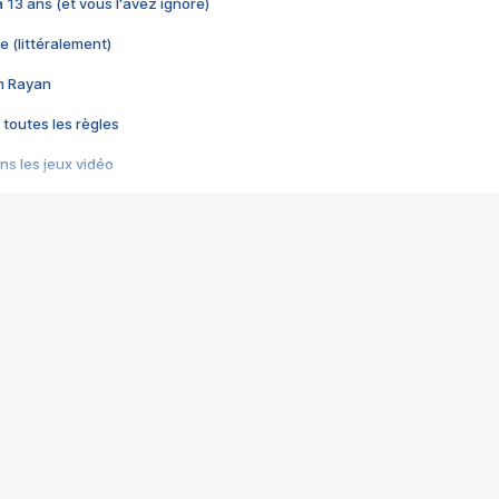
 a 13 ans (et vous l'avez ignoré)
e (littéralement)
im Rayan
 toutes les règles
s les jeux vidéo
us choquant de Rockstar ? - Le scandale BULLY
e plus moche de Steam
du RÊVE tourne au CAUCHEMAR
pendant 8 heures
it… à tort
umiliés par un jeu vidéo
ire - Final Fantasy 8
ti un empire - Age of Empires