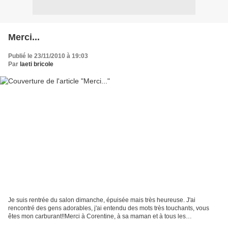
Merci...
Publié le 23/11/2010 à 19:03
Par
laeti bricole
Je suis rentrée du salon dimanche, épuisée mais très heureuse. J'ai
rencontré des gens adorables, j'ai entendu des mots très touchants, vous
êtes mon carburant!!Merci à Corentine, à sa maman et à tous les
autres....Merci aussi à toi Mel, tu es ma petite...