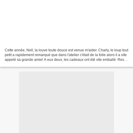
Cette année, Nell, la louve toute douce est venue m'aider. Charly, le loup tout
petit a rapidement remarqué que dans l'atelier c'était de la folie alors il a vite
appelé sa grande amie! A eux deux, les cadeaux ont été vite emballé. Reste
quelques finitions...