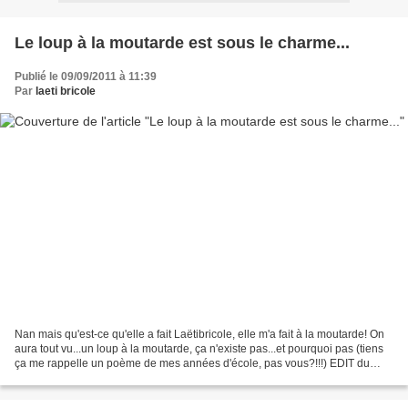
Le loup à la moutarde est sous le charme...
Publié le 09/09/2011 à 11:39
Par
laeti bricole
Nan mais qu'est-ce qu'elle a fait Laëtibricole, elle m'a fait à la moutarde! On
aura tout vu...un loup à la moutarde, ça n'existe pas...et pourquoi pas (tiens
ça me rappelle un poème de mes années d'école, pas vous?!!!) EDIT du
16/09 : le loup est tout...