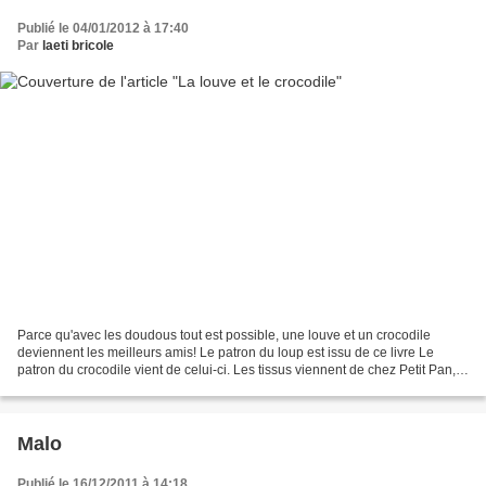
Publié le 04/01/2012 à 17:40
Par
laeti bricole
Parce qu'avec les doudous tout est possible, une louve et un crocodile
deviennent les meilleurs amis! Le patron du loup est issu de ce livre Le
patron du crocodile vient de celui-ci. Les tissus viennent de chez Petit Pan,
la petite mercerie et Linnam...
Malo
Publié le 16/12/2011 à 14:18