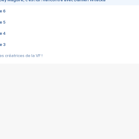
e 6
e 5
e 4
e 3
s créatrices de la VF !
e 2
e 1
e Mektoub My Love arrive enfin ! Rencontre avec Shaïn Boumedine et Sal
i : après Toni en famille
elle réalise le bouleversant Dites lui que je l'aime
ais ! Rencontre autour de Vie privée de Rebecca Zlotowski
 de Marguerite, Grave... Rencontre avec Ella Rumpf