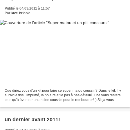
Publié le 04/03/2011 à 11:57
Par
laeti bricole
Que diriez vous d'un kit pour faire ce super matou coussin? Dans le kit, il y
aurait le tissu imprimé, la polaire et le pas à pas détaillé. Il ne vous restera
plus qu'à éventrer un ancien coussin pour le rembourrer! ;) Si ça vous
interesse, je rajoute...
un dernier avant 2011!