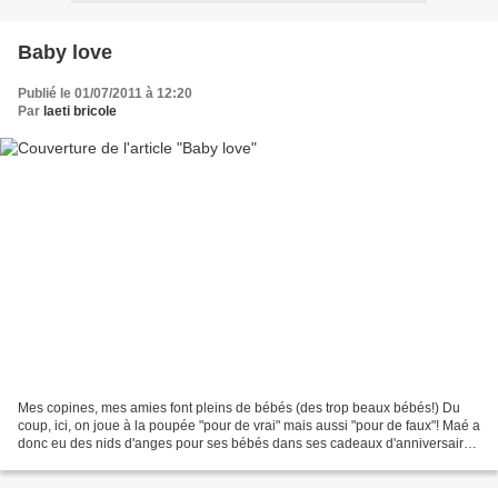
Baby love
Publié le 01/07/2011 à 12:20
Par
laeti bricole
Mes copines, mes amies font pleins de bébés (des trop beaux bébés!) Du
coup, ici, on joue à la poupée "pour de vrai" mais aussi "pour de faux"! Maé a
donc eu des nids d'anges pour ses bébés dans ses cadeaux d'anniversaire,
un grand et un tout petit qui...