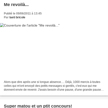
Me revoilà...
Publié le 09/06/2011 à 13:45
Par
laeti bricole
Alors que dire après une si longue absence..... Déjà, 1000 mercis à toutes
celles qui m'ont envoyé des petits messages si gentils, c'est eux qui me
donnent envie de revenir. J'avais besoin d'une pause, d'une grande pause.
Les critiques, même si elles...
Super matou et un ptit concours!