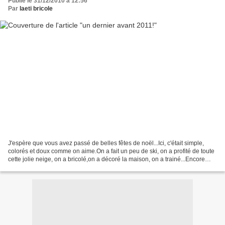
Publié le 31/12/2010 à 12:56
Par
laeti bricole
J'espère que vous avez passé de belles fêtes de noël...Ici, c'était simple,
colorés et doux comme on aime.On a fait un peu de ski, on a profité de toute
cette jolie neige, on a bricolé,on a décoré la maison, on a trainé...Encore
quelques jours pour en...