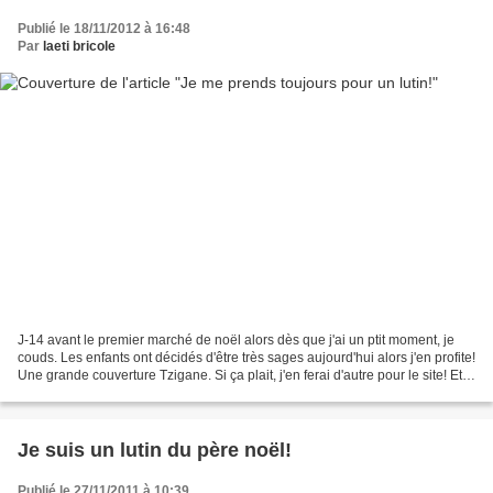
Publié le 18/11/2012 à 16:48
Par
laeti bricole
J-14 avant le premier marché de noël alors dès que j'ai un ptit moment, je
couds. Les enfants ont décidés d'être très sages aujourd'hui alors j'en profite!
Une grande couverture Tzigane. Si ça plait, j'en ferai d'autre pour le site! Et
une pochette très...
Je suis un lutin du père noël!
Publié le 27/11/2011 à 10:39