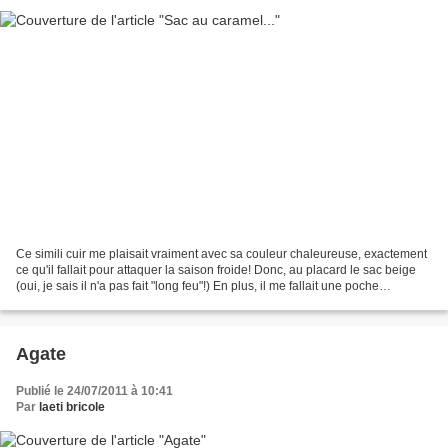
Ce simili cuir me plaisait vraiment avec sa couleur chaleureuse, exactement
ce qu'il fallait pour attaquer la saison froide! Donc, au placard le sac beige
(oui, je sais il n'a pas fait "long feu"!) En plus, il me fallait une poche
extérieure pour enfin...
Agate
Publié le 24/07/2011 à 10:41
Par
laeti bricole