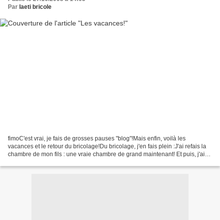
Par
laeti bricole
fimoC'est vrai, je fais de grosses pauses "blog"!Mais enfin, voilà les
vacances et le retour du bricolage!Du bricolage, j'en fais plein :J'ai refais la
chambre de mon fils : une vraie chambre de grand maintenant! Et puis, j'ai
réaménagé et repeins mon...