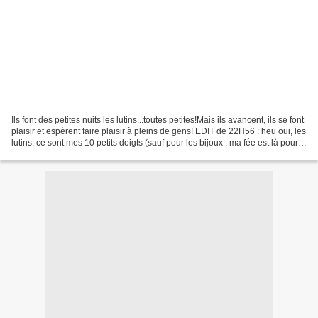
Ils font des petites nuits les lutins...toutes petites!Mais ils avancent, ils se font
plaisir et espèrent faire plaisir à pleins de gens! EDIT de 22H56 : heu oui, les
lutins, ce sont mes 10 petits doigts (sauf pour les bijoux : ma fée est là pour
tout...