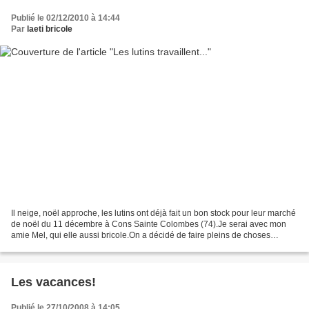
Publié le 02/12/2010 à 14:44
Par
laeti bricole
Il neige, noël approche, les lutins ont déjà fait un bon stock pour leur marché
de noël du 11 décembre à Cons Sainte Colombes (74).Je serai avec mon
amie Mel, qui elle aussi bricole.On a décidé de faire pleins de choses
différentes pour pouvoir gâter...
Les vacances!
Publié le 27/10/2008 à 14:05