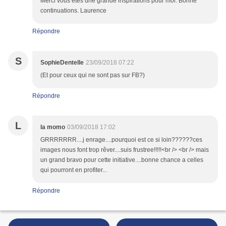
Merci vous êtes une grande inspirations pour moi. Bonne
continuations. Laurence
Répondre
S
SophieDentelle
23/09/2018 07:22
(Et pour ceux qui ne sont pas sur FB?)
Répondre
L
la momo
03/09/2018 17:02
GRRRRRRR....j enrage....pourquoi est ce si loin??????ces
images nous font trop rêver....suis frustree!!!!!<br /> <br /> mais
un grand bravo pour cette initiative....bonne chance a celles
qui pourront en profiter...
Répondre