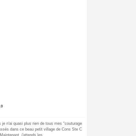
10
 je n'ai quasi plus rien de tous mes "couturage
assés dans ce beau petit village de Cons Ste C
aintenant, j'attends les...