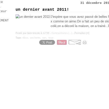
ce
31 décembre 20
.
un dernier avant 2011!
teur
J'espère que vous avez passé de belles fêt
EMENT
x comme on aime.On a fait un peu de ski, o
colé,on a décoré la maison, on a trainé..
Posté par laeti bricole à 12:56 -
Commentaires [
…
]
- Permalien [
#
]
Tags:
déco
,
pochette
,
sac
,
loup