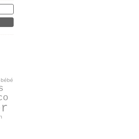
e
bébé
s
co
er
n