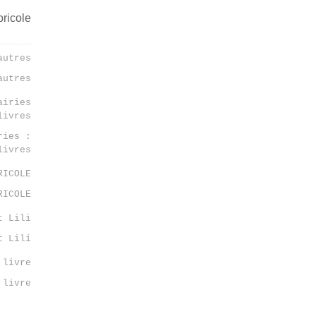
autres
ries :
livres
RICOLE
t Lili
 livre