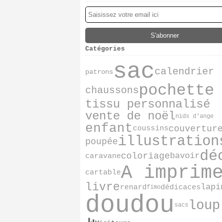
Catégories
sac
calendrier
patrons
pochette
chaussons
tissu personnalisé
vente de noël
nids d'ange
enfant
couvertur
coussins
illustration
poupée
dé
coloriage
bavoir
caravane
A imprim
cartable
livre
lapi
renard
dédicaces
fimo
doudou
loup
sacs