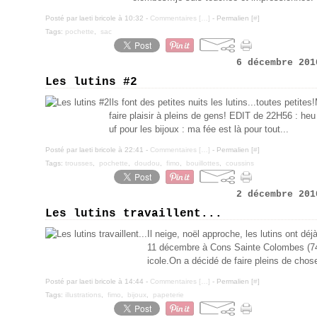
Posté par laeti bricole à 10:32 -
Commentaires [
…
]
- Permalien [
#
]
Tags:
pochette
,
sac
6 décembre 201
Les lutins #2
Ils font des petites nuits les lutins...toutes petites
faire plaisir à pleins de gens! EDIT de 22H56 : heu 
uf pour les bijoux : ma fée est là pour tout...
Posté par laeti bricole à 22:41 -
Commentaires [
…
]
- Permalien [
#
]
Tags:
trousses
,
pochette
,
doudou
,
fimo
,
bouillottes
,
coussins
2 décembre 201
Les lutins travaillent...
Il neige, noël approche, les lutins ont dé
11 décembre à Cons Sainte Colombes (74)
icole.On a décidé de faire pleins de chose
Posté par laeti bricole à 14:44 -
Commentaires [
…
]
- Permalien [
#
]
Tags:
illustrations
,
fimo
,
bijoux
,
papeterie