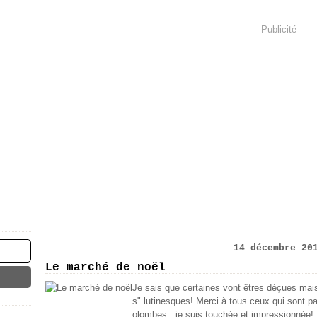
Publicité
14 décembre 20
Le marché de noël
Je sais que certaines vont êtres déçues mais
s" lutinesques! Merci à tous ceux qui sont p
olombes...je suis touchée et impressionnée! M