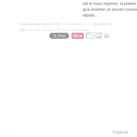
rait le tissu imprimé, la polaire
qu'à éventrer un ancien coussin
rajoute...
Posté par laeti bricole à 11:57 -
Commentaires [
…
]
- Permalien [
#
]
Tags:
pochette
,
doudou
,
kit
,
tissu personnalisé
Publicité