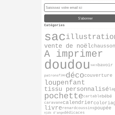
Catégories
sac
illustratio
vente de noël
chausso
A imprimer
doudou
bavoir
sacs
déco
couverture
patrons
fimo
loup
enfant
tissu personnalisé
la
pochette
bébé
cartable
calendrier
coloria
caravane
livre
poupée
renard
coussins
dédicaces
nids d'ange