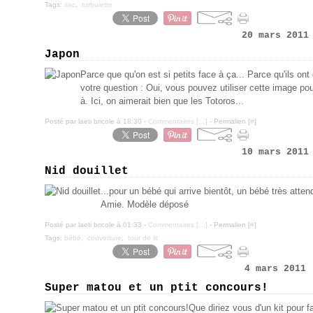
Tags:
sac
,
turbulette
20 mars 2011
Japon
Parce que qu'on est si petits face à ça... Parce qu'ils on
votre question : Oui, vous pouvez utiliser cette image pour 
à. Ici, on aimerait bien que les Totoros...
Posté par laeti bricole à 18:30 -
Commentaires [
…
]
- Permalien [
#
]
10 mars 2011
Nid douillet
...pour un bébé qui arrive bientôt, un bébé très atte
Amie. Modèle déposé
Posté par laeti bricole à 01:33 -
Commentaires [
…
]
- Permalien [
#
]
Tags:
bébé
,
couverture
,
tour de lit
4 mars 2011
Super matou et un ptit concours!
Que diriez vous d'un kit pour f