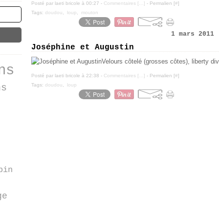
Posté par laeti bricole à 00:27 -
Commentaires [
…
]
- Permalien [
#
]
Tags:
doudou
,
loup
,
mouton
1 mars 2011
Joséphine et Augustin
Velours côtelé (grosses côtes), liberty div
ns
Posté par laeti bricole à 22:38 -
Commentaires [
…
]
- Permalien [
#
]
Tags:
doudou
,
loup
ns
pin
ge