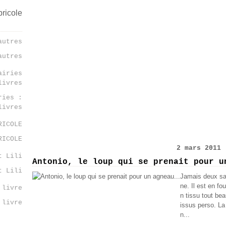
autres
ries :
livres
RICOLE
2 mars 2011
Antonio, le loup qui se prenait pour u
t Lili
Jamais deux san
ne. Il est en f
n tissu tout be
 livre
issus perso. La
n...