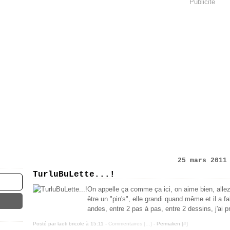
Publicité
25 mars 2011
TurluBuLette...!
On appelle ça comme ça ici, on aime bien, allez 
être un "pin's", elle grandi quand même et il a fa
andes, entre 2 pas à pas, entre 2 dessins, j'ai pri
Posté par laeti bricole à 15:11 -
Commentaires [
…
]
- Permalien [
#
]