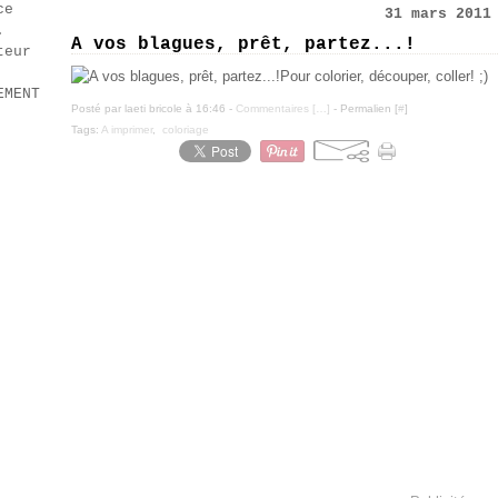
ce
31 mars 2011
.
A vos blagues, prêt, partez...!
teur
Pour colorier, découper, coller! ;)
EMENT
Posté par laeti bricole à 16:46 -
Commentaires [
…
]
- Permalien [
#
]
Tags:
A imprimer
,
coloriage