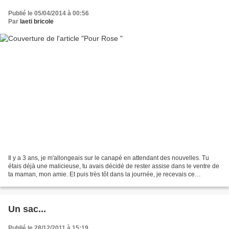
Publié le 05/04/2014 à 00:56
Par
laeti bricole
Il y a 3 ans, je m'allongeais sur le canapé en attendant des nouvelles. Tu
étais déjà une malicieuse, tu avais décidé de rester assise dans le ventre de
ta maman, mon amie. Et puis très tôt dans la journée, je recevais ce
message qui m'annonçait ta naissance...
Un sac...
Publié le 28/12/2011 à 15:19