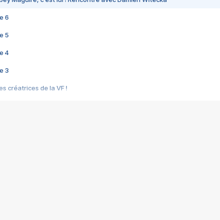
e 6
e 5
e 4
e 3
s créatrices de la VF !
e 2
e 1
e Mektoub My Love arrive enfin ! Rencontre avec Shaïn Boumedine et Sal
i : après Toni en famille
elle réalise le bouleversant Dites lui que je l'aime
ais ! Rencontre autour de Vie privée de Rebecca Zlotowski
 de Marguerite, Grave... Rencontre avec Ella Rumpf