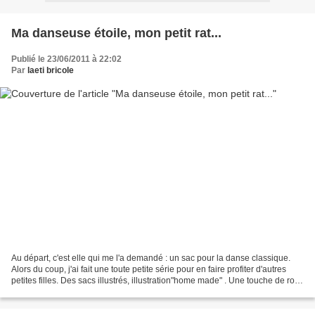
Ma danseuse étoile, mon petit rat...
Publié le 23/06/2011 à 22:02
Par
laeti bricole
Au départ, c'est elle qui me l'a demandé : un sac pour la danse classique.
Alors du coup, j'ai fait une toute petite série pour en faire profiter d'autres
petites filles. Des sacs illustrés, illustration"home made" . Une touche de rose
fluo, des étoiles,...