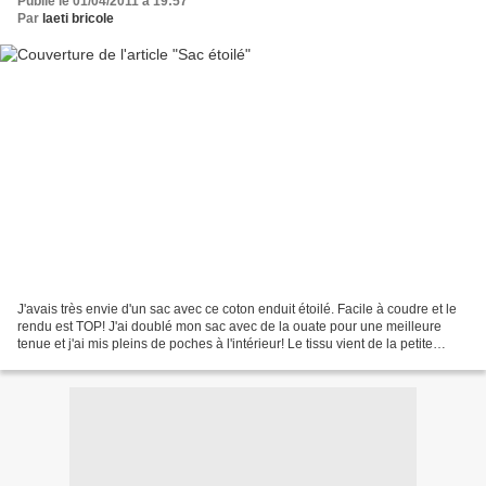
Publié le 01/04/2011 à 19:57
Par
laeti bricole
J'avais très envie d'un sac avec ce coton enduit étoilé. Facile à coudre et le
rendu est TOP! J'ai doublé mon sac avec de la ouate pour une meilleure
tenue et j'ai mis pleins de poches à l'intérieur! Le tissu vient de la petite
mercerie (j'adore reçevoir...