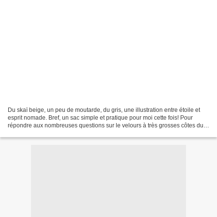
Du skaï beige, un peu de moutarde, du gris, une illustration entre étoile et
esprit nomade. Bref, un sac simple et pratique pour moi cette fois! Pour
répondre aux nombreuses questions sur le velours à très grosses côtes du
loup, il vient d'un magasin...