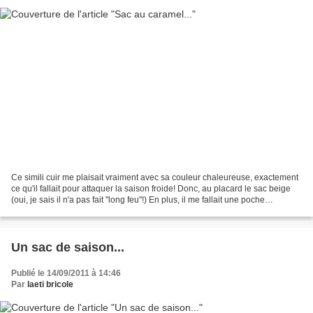
Ce simili cuir me plaisait vraiment avec sa couleur chaleureuse, exactement
ce qu'il fallait pour attaquer la saison froide! Donc, au placard le sac beige
(oui, je sais il n'a pas fait "long feu"!) En plus, il me fallait une poche
extérieure pour enfin...
Un sac de saison...
Publié le 14/09/2011 à 14:46
Par
laeti bricole