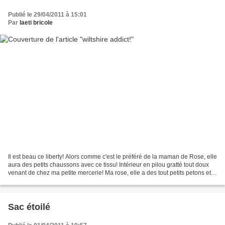
Publié le 29/04/2011 à 15:01
Par
laeti bricole
Il est beau ce liberty! Alors comme c'est le préféré de la maman de Rose, elle
aura des petits chaussons avec ce tissu! Intérieur en pilou gratté tout doux
venant de chez ma petite mercerie! Ma rose, elle a des tout petits petons et
j'adore ça!!!! Vous...
Sac étoilé