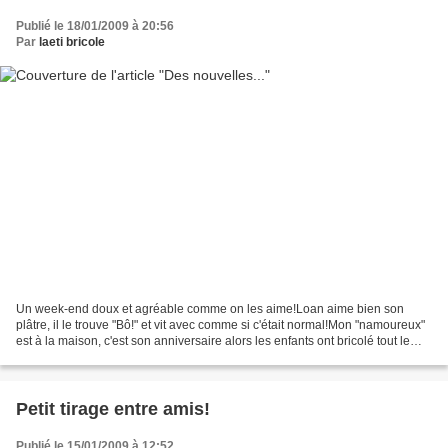
Publié le 18/01/2009 à 20:56
Par
laeti bricole
Un week-end doux et agréable comme on les aime!Loan aime bien son
plâtre, il le trouve "Bô!" et vit avec comme si c'était normal!Mon "namoureux"
est à la maison, c'est son anniversaire alors les enfants ont bricolé tout le
samedi!Et puis on a fait connaissance...
Petit tirage entre amis!
Publié le 15/01/2009 à 12:52