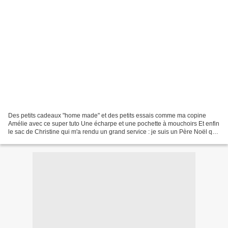
Des petits cadeaux "home made" et des petits essais comme ma copine
Amélie avec ce super tuto Une écharpe et une pochette à mouchoirs Et enfin
le sac de Christine qui m'a rendu un grand service : je suis un Père Noël qui
traîne!J'attends ton adresse d'ailleurs!...