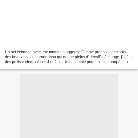
Un bel échange avec une maman bloggeuse.Elle me proposait des pois,
des beaux pois, un grand tissu qui donne pleins d'idées!En échange, j'ai fais
des petits cadeaux à ses 4 enfants!Un ensemble pour un lit de poupée pour
la "grande" fille, un ptit loup...