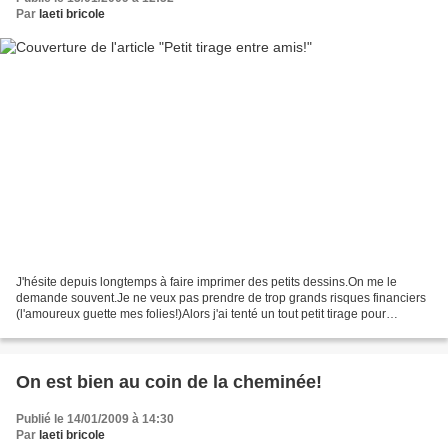
Par
laeti bricole
J'hésite depuis longtemps à faire imprimer des petits dessins.On me le
demande souvent.Je ne veux pas prendre de trop grands risques financiers
(l'amoureux guette mes folies!)Alors j'ai tenté un tout petit tirage pour
commencer (ne lis pas ça mon amour!)Si...
On est bien au coin de la cheminée!
Publié le 14/01/2009 à 14:30
Par
laeti bricole