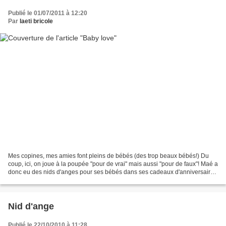
Publié le 01/07/2011 à 12:20
Par
laeti bricole
Mes copines, mes amies font pleins de bébés (des trop beaux bébés!) Du
coup, ici, on joue à la poupée "pour de vrai" mais aussi "pour de faux"! Maé a
donc eu des nids d'anges pour ses bébés dans ses cadeaux d'anniversaire,
un grand et un tout petit qui...
Nid d'ange
Publié le 22/10/2010 à 11:28