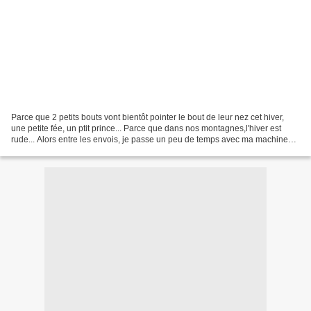
Parce que 2 petits bouts vont bientôt pointer le bout de leur nez cet hiver,
une petite fée, un ptit prince... Parce que dans nos montagnes,l'hiver est
rude... Alors entre les envois, je passe un peu de temps avec ma machine
pour coudre des nids douillets....