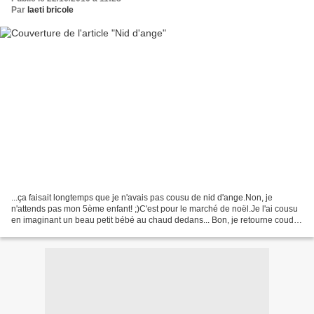
Par
laeti bricole
...ça faisait longtemps que je n'avais pas cousu de nid d'ange.Non, je
n'attends pas mon 5ème enfant! ;)C'est pour le marché de noël.Je l'ai cousu
en imaginant un beau petit bébé au chaud dedans... Bon, je retourne coudre
des pochettes, des trousses,...