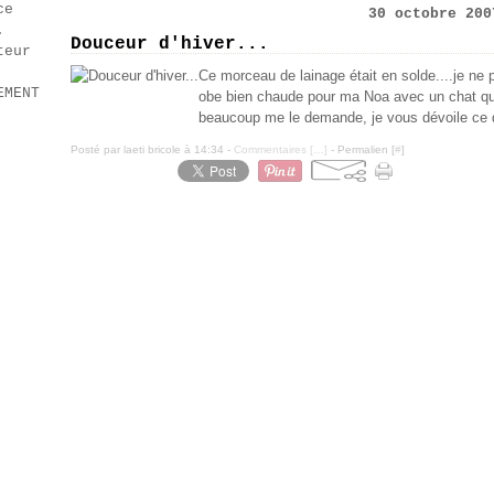
ce
30 octobre 200
.
Douceur d'hiver...
teur
Ce morceau de lainage était en solde....je ne po
EMENT
obe bien chaude pour ma Noa avec un chat qui
beaucoup me le demande, je vous dévoile ce 
Posté par laeti bricole à 14:34 -
Commentaires [
…
]
- Permalien [
#
]