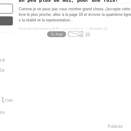
un peu plus de moi, pour une fois!
Comme je ne peux pas vous montrer grand chose, j'accepte cette f
livre le plus proche, allez à la page 18 et écrivez la quatrième li
s la réalité et la représentation...
Posté par laeti bricole à 18:58 -
Commentaires [
…
]
- Permalien [
#
]
rd
le
ël
fimo
ns
Publicité