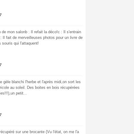
7
u de mon salonb : Il refait la déco!c : Il s'entrain
 Il fait de merveilleuses photos pour un livre de
s souris qui l'attaquent!
7
 gèle blanchi l'herbe et l'après midi,on sort les
ricole au soleil. Des boites en bois récupérées
s!!!),un petit...
7
récupéré sur une brocante (Vu l'état, on me l'a