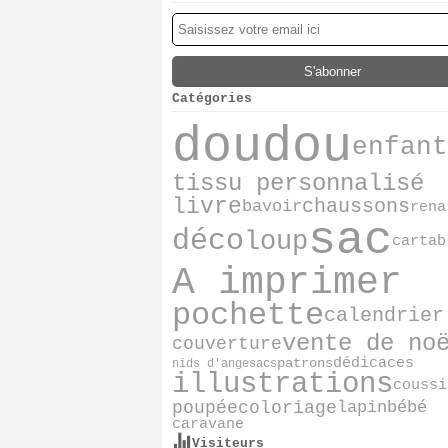
Catégories
doudou
enfant
tissu personnalisé
livre
chaussons
bavoir
rena
sac
déco
loup
cartab
A imprimer
pochette
calendrier
vente de no
couverture
dédicaces
patrons
nids d'ange
sacs
illustrations
coussi
poupée
coloriage
lapin
bébé
caravane
Visiteurs