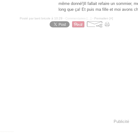
même donné!)Il fallait refaire un sommier, me
long que ça! Et puis ma fille et moi avons cho
Posté par laeti bricole à 10:29 -
Commentaires [
…
]
- Permalien [
#
]
Publicité