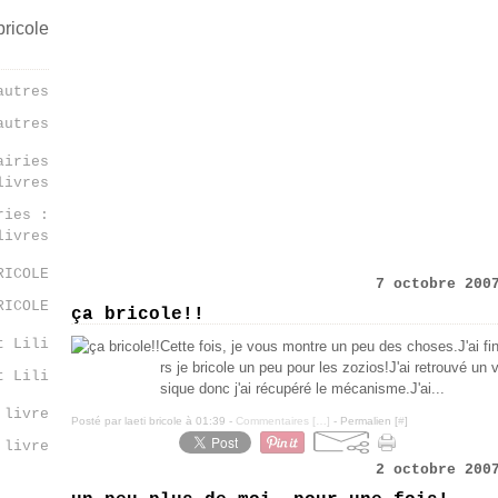
autres
ries :
livres
7 octobre 200
RICOLE
ça bricole!!
Cette fois, je vous montre un peu des choses.J'ai fini
rs je bricole un peu pour les zozios!J'ai retrouvé un v
t Lili
sique donc j'ai récupéré le mécanisme.J'ai...
Posté par laeti bricole à 01:39 -
Commentaires [
…
]
- Permalien [
#
]
 livre
2 octobre 200