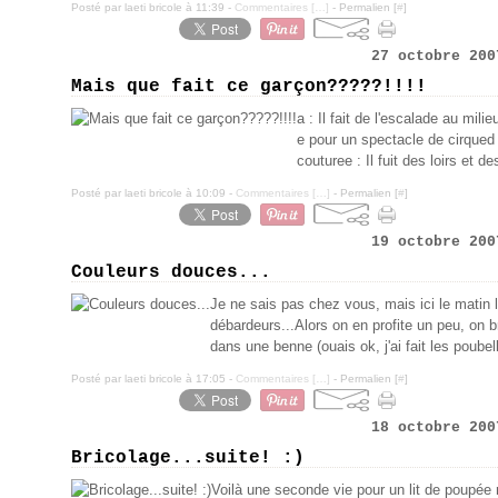
Posté par laeti bricole à 11:39 -
Commentaires [
…
]
- Permalien [
#
]
27 octobre 200
Mais que fait ce garçon?????!!!!
a : Il fait de l'escalade au milie
e pour un spectacle de cirqued :
couturee : Il fuit des loirs et de
Posté par laeti bricole à 10:09 -
Commentaires [
…
]
- Permalien [
#
]
19 octobre 200
Couleurs douces...
Je ne sais pas chez vous, mais ici le matin le
débardeurs...Alors on en profite un peu, on b
dans une benne (ouais ok, j'ai fait les poubelle
Posté par laeti bricole à 17:05 -
Commentaires [
…
]
- Permalien [
#
]
18 octobre 200
Bricolage...suite! :)
Voilà une seconde vie pour un lit de poupée 