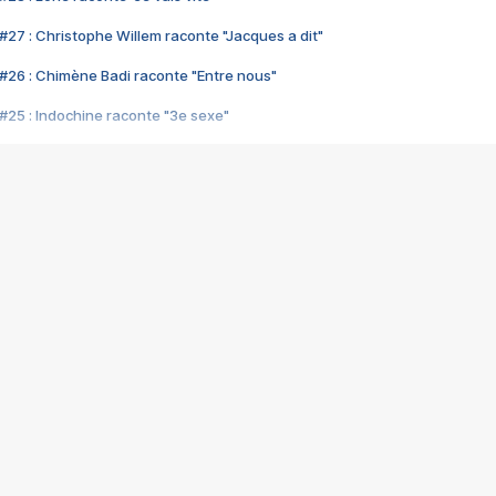
#27 : Christophe Willem raconte "Jacques a dit"
#26 : Chimène Badi raconte "Entre nous"
#25 : Indochine raconte "3e sexe"
#24 : Zaho raconte "C'est chelou"
#23 : Patrick Bruel raconte "Au café des délices"
#22 : Kyo raconte "Le chemin"
#21 : Nolwenn Leroy raconte "Cassé"
#20 : Patrick Hernandez raconte "Born to be alive"
#19 : Lorie raconte "Près de moi"
#18 : Michael Jones raconte "A nos actes manqués" (avec Jean-Jacque
#17 : Khaled raconte "Aïcha"
#16 : Corneille raconte "Parce qu'on vient de loin"