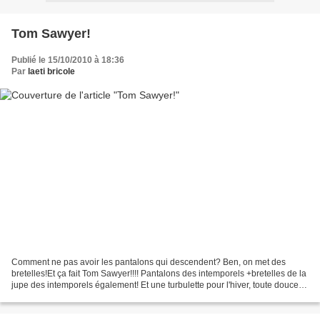
Tom Sawyer!
Publié le 15/10/2010 à 18:36
Par
laeti bricole
Comment ne pas avoir les pantalons qui descendent? Ben, on met des
bretelles!Et ça fait Tom Sawyer!!!! Pantalons des intemporels +bretelles de la
jupe des intemporels également! Et une turbulette pour l'hiver, toute douce,
toute chaude pour ma pépette!!!...