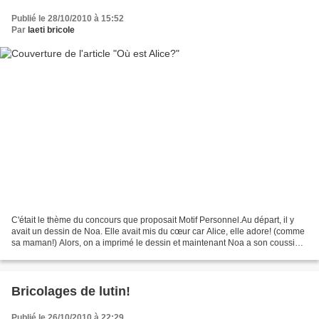
Publié le 28/10/2010 à 15:52
Par
laeti bricole
C'était le thème du concours que proposait Motif Personnel.Au départ, il y
avait un dessin de Noa. Elle avait mis du cœur car Alice, elle adore! (comme
sa maman!) Alors, on a imprimé le dessin et maintenant Noa a son coussin
avec son propre dessin...pas...
Bricolages de lutin!
Publié le 26/10/2010 à 22:29