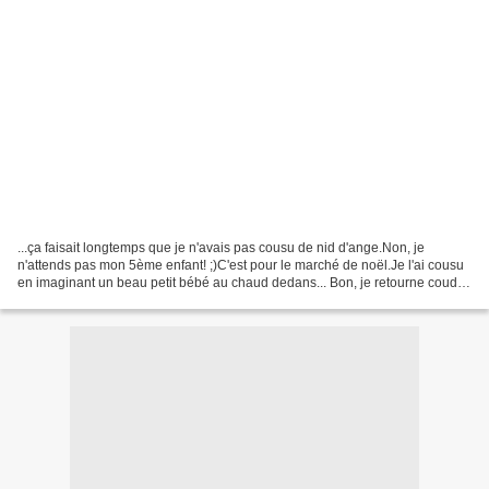
...ça faisait longtemps que je n'avais pas cousu de nid d'ange.Non, je
n'attends pas mon 5ème enfant! ;)C'est pour le marché de noël.Je l'ai cousu
en imaginant un beau petit bébé au chaud dedans... Bon, je retourne coudre
des pochettes, des trousses,...