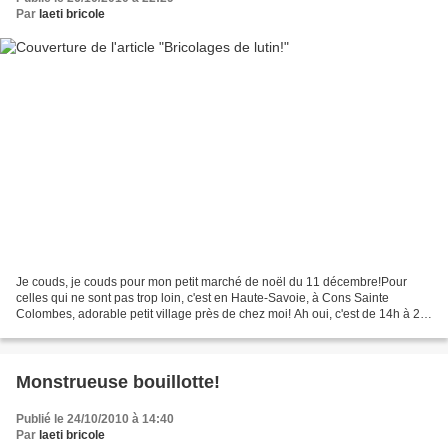
Par
laeti bricole
Je couds, je couds pour mon petit marché de noël du 11 décembre!Pour
celles qui ne sont pas trop loin, c'est en Haute-Savoie, à Cons Sainte
Colombes, adorable petit village près de chez moi! Ah oui, c'est de 14h à 21
h!Promis, je vous montrerai tout au...
Monstrueuse bouillotte!
Publié le 24/10/2010 à 14:40
Par
laeti bricole