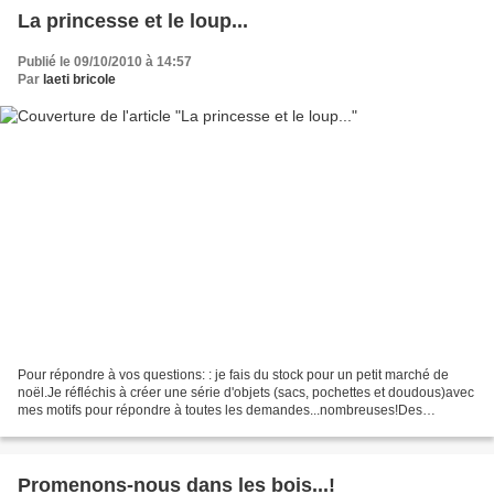
La princesse et le loup...
Publié le 09/10/2010 à 14:57
Par
laeti bricole
Pour répondre à vos questions: : je fais du stock pour un petit marché de
noël.Je réfléchis à créer une série d'objets (sacs, pochettes et doudous)avec
mes motifs pour répondre à toutes les demandes...nombreuses!Des
nouveaux tissus seront bientôt en vente...
Promenons-nous dans les bois...!