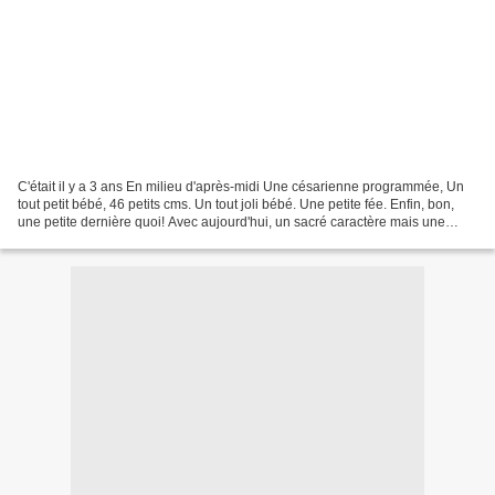
C'était il y a 3 ans En milieu d'après-midi Une césarienne programmée, Un
tout petit bébé, 46 petits cms. Un tout joli bébé. Une petite fée. Enfin, bon,
une petite dernière quoi! Avec aujourd'hui, un sacré caractère mais une
bouille d'ange pour tout se...