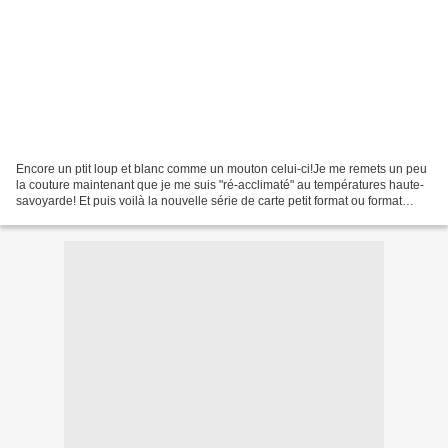
Encore un ptit loup et blanc comme un mouton celui-ci!Je me remets un peu
la couture maintenant que je me suis "ré-acclimaté" au températures haute-
savoyarde! Et puis voilà la nouvelle série de carte petit format ou format
standard plutôt!Deux euros le...