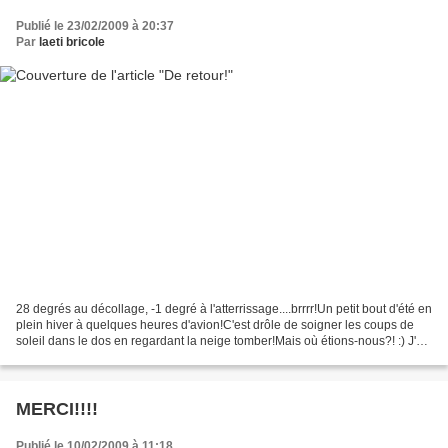
Publié le 23/02/2009 à 20:37
Par
laeti bricole
28 degrés au décollage, -1 degré à l'atterrissage....brrrr!Un petit bout d'été en
plein hiver à quelques heures d'avion!C'est drôle de soigner les coups de
soleil dans le dos en regardant la neige tomber!Mais où étions-nous?! :) J'ai
reçu une nouvelle...
MERCI!!!!
Publié le 10/02/2009 à 11:18