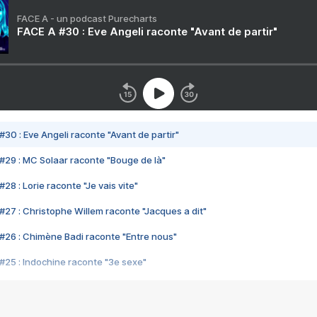
FACE A - un podcast Purecharts
FACE A #30 : Eve Angeli raconte "Avant de partir"
#30 : Eve Angeli raconte "Avant de partir"
#29 : MC Solaar raconte "Bouge de là"
28 : Lorie raconte "Je vais vite"
#27 : Christophe Willem raconte "Jacques a dit"
#26 : Chimène Badi raconte "Entre nous"
#25 : Indochine raconte "3e sexe"
#24 : Zaho raconte "C'est chelou"
#23 : Patrick Bruel raconte "Au café des délices"