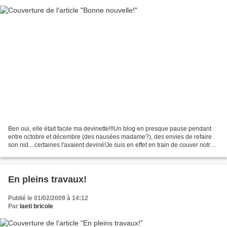
Ben oui, elle était facile ma devinette!!!Un blog en presque pause pendant
entre octobre et décembre (des nausées madame?), des envies de refaire
son nid....certaines l'avaient deviné!Je suis en effet en train de couver notre
4ème enfant!Début du 5ème...
En pleins travaux!
Publié le 01/02/2009 à 14:12
Par
laeti bricole