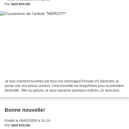
Par
laeti bricole
Je suis vraiment touchée par tous vos messages!J'essaie d'y répondre, je
passe voir vos beaux univers, c'est chouette les blogs!Alors pour la première
devinette : fille ou garçon, je vous laisserai quelques indices, ce sera plus
drôle! (je garde le secret...
Bonne nouvelle!
Publié le 06/02/2009 à 16:14
Par
laeti bricole