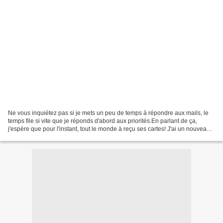
Ne vous inquiétez pas si je mets un peu de temps à répondre aux mails, le
temps file si vite que je réponds d'abord aux priorités.En parlant de ça,
j'espère que pour l'instant, tout le monde à reçu ses cartes! J'ai un nouveau
petit tirage si ça vous dit!...