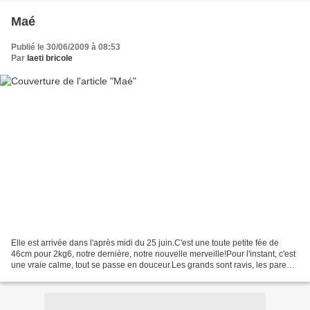
Maé
Publié le 30/06/2009 à 08:53
Par
laeti bricole
Elle est arrivée dans l'après midi du 25 juin.C'est une toute petite fée de
46cm pour 2kg6, notre dernière, notre nouvelle merveille!Pour l'instant, c'est
une vraie calme, tout se passe en douceur.Les grands sont ravis, les parents
aux anges! Le temps...