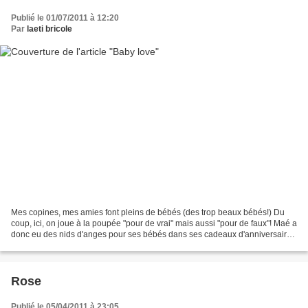
Publié le 01/07/2011 à 12:20
Par
laeti bricole
Mes copines, mes amies font pleins de bébés (des trop beaux bébés!) Du
coup, ici, on joue à la poupée "pour de vrai" mais aussi "pour de faux"! Maé a
donc eu des nids d'anges pour ses bébés dans ses cadeaux d'anniversaire,
un grand et un tout petit qui...
Rose
Publié le 05/04/2011 à 23:05