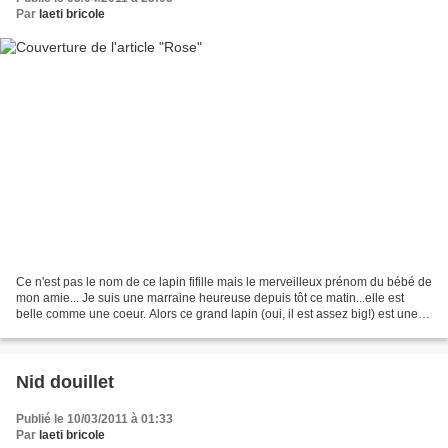
Par
laeti bricole
Ce n'est pas le nom de ce lapin fifille mais le merveilleux prénom du bébé de
mon amie... Je suis une marraine heureuse depuis tôt ce matin...elle est
belle comme une coeur. Alors ce grand lapin (oui, il est assez big!) est une
lapine, elle est en pilou...
Nid douillet
Publié le 10/03/2011 à 01:33
Par
laeti bricole