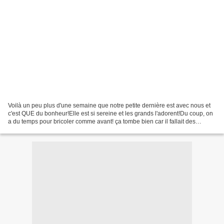
Voilà un peu plus d'une semaine que notre petite dernière est avec nous et
c'est QUE du bonheur!Elle est si sereine et les grands l'adorent!Du coup, on
a du temps pour bricoler comme avant! ça tombe bien car il fallait des
PETITES choses! En effet, ici,...