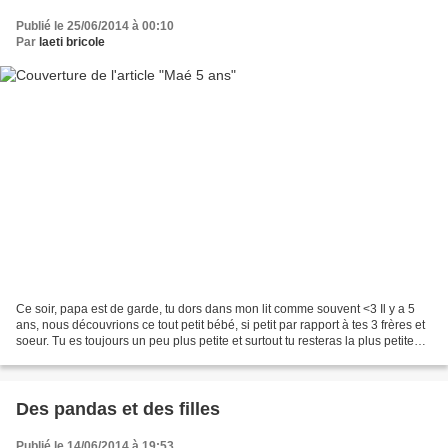
Publié le 25/06/2014 à 00:10
Par
laeti bricole
Ce soir, papa est de garde, tu dors dans mon lit comme souvent <3 Il y a 5
ans, nous découvrions ce tout petit bébé, si petit par rapport à tes 3 frères et
soeur. Tu es toujours un peu plus petite et surtout tu resteras la plus petite
pour ton plus grand...
Des pandas et des filles
Publié le 14/06/2014 à 19:53