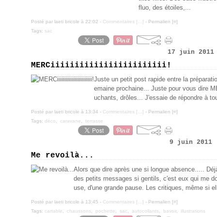
fluo, des étoiles,...
Posté par laeti bricole à 22:02 -
Commentaires [
…
]
- Permalien [
#
]
Tags:
sac
17 juin 2011
MERCiiiiiiiiiiiiiiiiiiiiiiii!
Juste un petit post rapide entre la préparati
emaine prochaine... Juste pour vous dire 
uchants, drôles... J'essaie de répondre à tou
Posté par laeti bricole à 13:34 -
Commentaires [
…
]
- Permalien [
#
]
Tags:
déco
,
caravane
,
terrasse
9 juin 2011
Me revoilà...
Alors que dire après une si longue absence..... Dé
des petits messages si gentils, c'est eux qui me do
use, d'une grande pause. Les critiques, même si ell
Posté par laeti bricole à 13:45 -
Commentaires [
…
]
- Permalien [
#
]
Tags:
cartable
,
chaussons
,
pochette
,
sac
,
autocollants
,
bavoir
,
illustrations