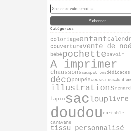
Catégories
enfant
calend
coloriage
vente de no
couverture
pochette
bébé
bavoir
A imprimer
chaussons
dédicaces
patrons
sacs
déco
poupée
coussins
nids d'an
illustrations
renard
sac
loup
livre
lapin
doudou
cartable
caravane
tissu personnalisé