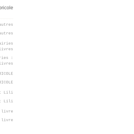
autres
ries :
livres
RICOLE
t Lili
 livre