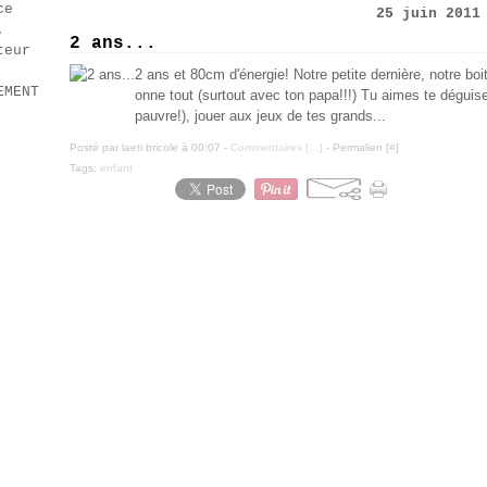
ce
25 juin 2011
.
2 ans...
teur
2 ans et 80cm d'énergie! Notre petite dernière, notre boite
EMENT
onne tout (surtout avec ton papa!!!) Tu aimes te déguiser
pauvre!), jouer aux jeux de tes grands...
Posté par laeti bricole à 00:07 -
Commentaires [
…
]
- Permalien [
#
]
Tags:
enfant