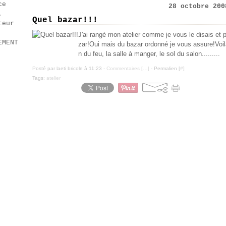
ce
28 octobre 200
.
Quel bazar!!!
teur
J'ai rangé mon atelier comme je vous le disais et po
EMENT
zar!Oui mais du bazar ordonné je vous assure!Voilà 
n du feu, la salle à manger, le sol du salon.........
Posté par laeti bricole à 11:23 -
Commentaires [
…
]
- Permalien [
#
]
Tags:
atelier