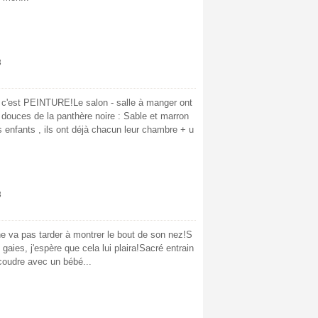
8
, c'est PEINTURE!Le salon - salle à manger ont
 douces de la panthère noire : Sable et marron
des enfants , ils ont déjà chacun leur chambre + u
8
 va pas tarder à montrer le bout de son nez!S
ies, j'espère que cela lui plaira!Sacré entrain
coudre avec un bébé...