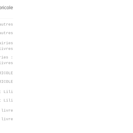
autres
ries :
livres
RICOLE
t Lili
 livre