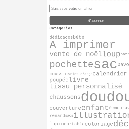
Catégories
bébé
dédicaces
A imprimer
loup
vente de noël
pat
sac
pochette
bavo
calendrier
coussins
nids d'ange
livre
poupée
tissu personnalisé
doudo
chaussons
enfant
couverture
cara
fimo
illustratio
renard
sacs
déc
lapin
coloriage
cartable