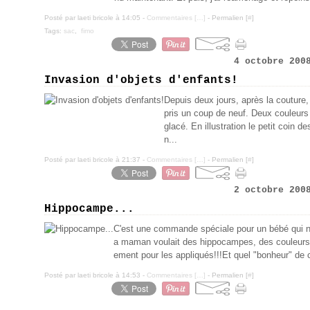
Posté par laeti bricole à 14:05 -
Commentaires [
…
]
- Permalien [
#
]
Tags:
sac
,
fimo
4 octobre 200
Invasion d'objets d'enfants!
Depuis deux jours, après la couture
pris un coup de neuf. Deux couleurs
glacé. En illustration le petit coin 
n...
Posté par laeti bricole à 21:37 -
Commentaires [
…
]
- Permalien [
#
]
2 octobre 200
Hippocampe...
C'est une commande spéciale pour un bébé qui ne
a maman voulait des hippocampes, des couleurs ga
ement pour les appliqués!!!Et quel "bonheur" de 
Posté par laeti bricole à 14:53 -
Commentaires [
…
]
- Permalien [
#
]