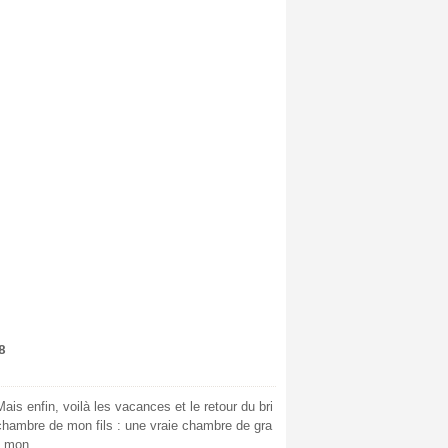
8
ais enfin, voilà les vacances et le retour du bri
la chambre de mon fils : une vraie chambre de gra
s mon...