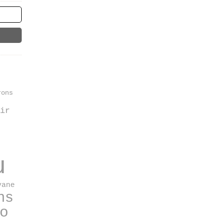
rons
ir
u
vane
ns
o