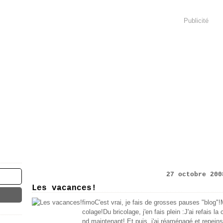
Publicité
27 octobre 200
Les vacances!
fimoC'est vrai, je fais de grosses pauses "blog"!M
colage!Du bricolage, j'en fais plein :J'ai refais 
nd maintenant! Et puis, j'ai réaménagé et repein