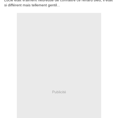
Lucie était vraiment heureuse de connaitre ce renard bleu, il était
si différent mais tellement gentil...
Publicité